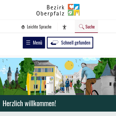
Zum
Bezirk
Inhalt
Oberpfalz
springen
Leichte Sprache
Suche
Assistenz-Software
Menü
Schnell gefunden
Herzlich willkommen!