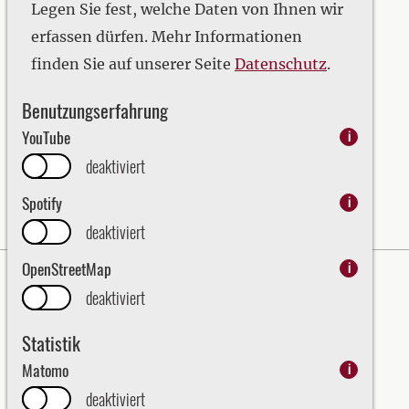
2020
Legen Sie fest, welche Daten von Ihnen wir
2021
erfassen dürfen. Mehr Informationen
2022
finden Sie auf unserer Seite
Datenschutz
.
2023
Benutzungserfahrung
2024
YouTube
i
2025
deaktiviert
2026
Spotify
i
deaktiviert
OpenStreetMap
i
Impressum
Datenschutz
deaktiviert
Erklärung zur Barrierefreiheit
Statistik
Bezirk Oberpfalz - English
Matomo
i
Kraj Horní Falc (Bezirk Oberpfalz)
deaktiviert