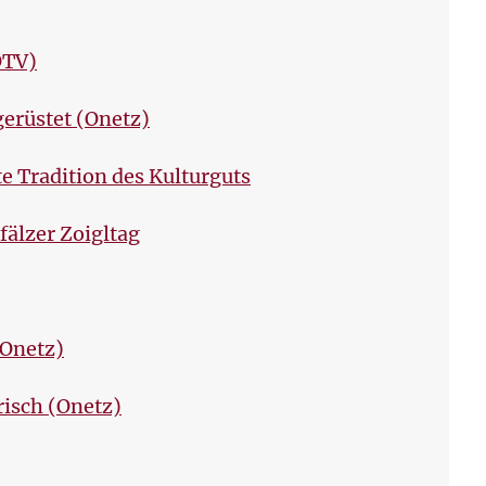
OTV)
gerüstet (Onetz)
te Tradition des Kulturguts
fälzer Zoigltag
(Onetz)
risch (Onetz)