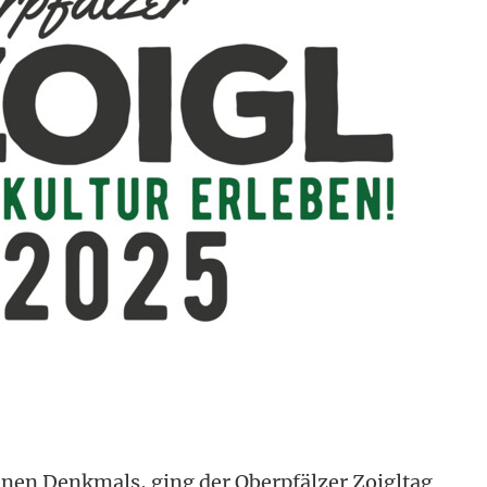
nen Denkmals, ging der Oberpfälzer Zoigltag