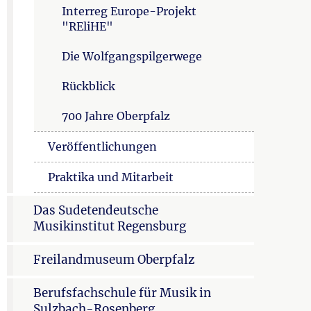
Interreg Europe-Projekt
"REliHE"
Die Wolfgangspilgerwege
Rückblick
700 Jahre Oberpfalz
Veröffentlichungen
Praktika und Mitarbeit
Das Sudetendeutsche
Musikinstitut Regensburg
Freilandmuseum Oberpfalz
Berufsfachschule für Musik in
Sulzbach-Rosenberg