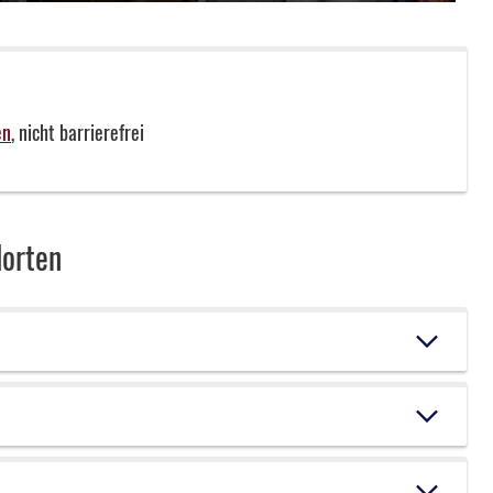
Programm
en
, nicht barrierefrei
lorten