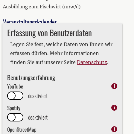
Ausbildung zum Fischwirt (m/w/d)
Veranstaltungskalender
Erfassung von Benutzerdaten
2019
2020
Legen Sie fest, welche Daten von Ihnen wir
2021
erfassen dürfen. Mehr Informationen
2022
finden Sie auf unserer Seite
Datenschutz
.
2023
Benutzungserfahrung
2024
YouTube
i
2025
deaktiviert
2026
Spotify
i
deaktiviert
OpenStreetMap
i