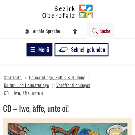
Zum
Bezirk
Inhalt
Oberpfalz
springen
Leichte Sprache
Suche
Assistenz-Software
Menü
Schnell gefunden
Startseite
Heimatpflege, Kultur & Bildung
Kultur- und Heimatpflege
Veröffentlichungen
CD – Iwe, àffe, unte oi!
CD – Iwe, àffe, unte oi!