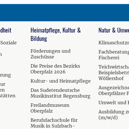
dheit
Heimatpflege, Kultur &
Natur & Umwe
Bildung
 Soziale
Klimaschut
Förderungen und
Fachberatung
n
Zuschüsse
Fischerei
Die Preise des Bezirks
Teichwirtscha
Oberpfalz 2026
Beispielsbetr
hrung
Wöllershof
Kultur- und Heimatpflege
zur
Ausgezeichn
en
Das Sudetendeutsche
Oberpfälzer 
stätten
Musikinstitut Regensburg
Umwelt und 
Freilandmuseum
Oberpfalz
Ausbildung z
(m/w/d)
Berufsfachschule für
Musik in Sulzbach-