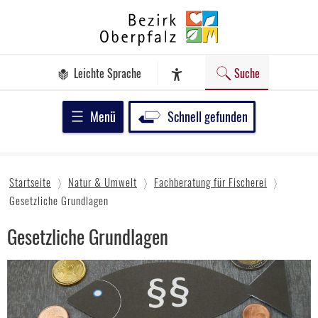
Zum
Bezirk
Inhalt
Oberpfalz
springen
Leichte Sprache
Suche
Assistenz-Software
Menü
Schnell gefunden
Startseite
Natur & Umwelt
Fachberatung für Fischerei
Gesetzliche Grundlagen
Gesetzliche Grundlagen