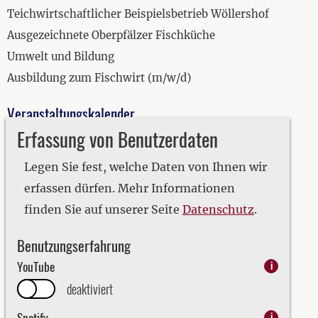
Teichwirtschaftlicher Beispielsbetrieb Wöllershof
Ausgezeichnete Oberpfälzer Fischküche
Umwelt und Bildung
Ausbildung zum Fischwirt (m/w/d)
Veranstaltungskalender
Erfassung von Benutzerdaten
2019
2020
Legen Sie fest, welche Daten von Ihnen wir
2021
erfassen dürfen. Mehr Informationen
2022
finden Sie auf unserer Seite
Datenschutz
.
2023
Benutzungserfahrung
2024
YouTube
i
2025
deaktiviert
2026
Spotify
i