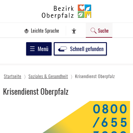
Zum
Bezirk
Inhalt
Oberpfalz
springen
Leichte Sprache
Suche
Assistenz-Software
Menü
Schnell gefunden
Startseite
Soziales & Gesundheit
Krisendienst Oberpfalz
Krisendienst Oberpfalz