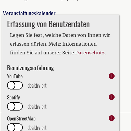
Veranstaltungskalender
Erfassung von Benutzerdaten
2019
2020
Legen Sie fest, welche Daten von Ihnen wir
2021
erfassen dürfen. Mehr Informationen
2022
finden Sie auf unserer Seite
Datenschutz
.
2023
Benutzungserfahrung
2024
YouTube
i
2025
deaktiviert
2026
Spotify
i
deaktiviert
OpenStreetMap
i
Impressum
Datenschutz
deaktiviert