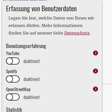
Erfassung von Benutzerdaten
2019
2020
Legen Sie fest, welche Daten von Ihnen wir
2021
erfassen dürfen. Mehr Informationen
2022
finden Sie auf unserer Seite
Datenschutz
.
2023
Benutzungserfahrung
2024
YouTube
i
2025
deaktiviert
2026
Spotify
i
deaktiviert
OpenStreetMap
i
Impressum
Datenschutz
deaktiviert
Erklärung zur Barrierefreiheit
Statistik
Bezirk Oberpfalz - English