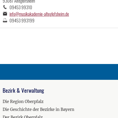
93087 Alteglofsheim
Telefonnummer:
09453 99310
E-
info@musikakademie-alteglofsheim.de
Mail-
Faxnummer:
09453 993199
Adresse:
Bezirk & Verwaltung
Die Region Oberpfalz
Die Geschichte der Bezirke in Bayern
Der Bezirk Oberpfalz