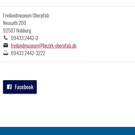
Freilandmuseum Oberpfalz
Neusath 200
92507 Nabburg
Telefonnummer:
09433 2442-0
E-
freilandmuseum@bezirk-oberpfalz.de
Mail-
Faxnummer:
09433 2442-3222
Adresse:
Facebook