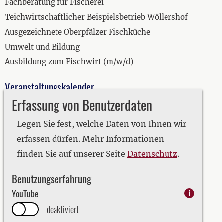
Fachberatung für Fischerei
Teichwirtschaftlicher Beispielsbetrieb Wöllershof
Ausgezeichnete Oberpfälzer Fischküche
Umwelt und Bildung
Ausbildung zum Fischwirt (m/w/d)
Veranstaltungskalender
Erfassung von Benutzerdaten
2019
2020
Legen Sie fest, welche Daten von Ihnen wir
2021
erfassen dürfen. Mehr Informationen
2022
finden Sie auf unserer Seite
Datenschutz
.
2023
Benutzungserfahrung
2024
YouTube
i
2025
deaktiviert
2026