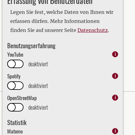
Erfassung von Benutzerdaten
2019
2020
Legen Sie fest, welche Daten von Ihnen wir
2021
erfassen dürfen. Mehr Informationen
2022
finden Sie auf unserer Seite
Datenschutz
.
2023
Benutzungserfahrung
2024
YouTube
i
2025
deaktiviert
2026
Spotify
i
deaktiviert
OpenStreetMap
i
Impressum
Datenschutz
deaktiviert
Erklärung zur Barrierefreiheit
Statistik
Bezirk Oberpfalz - English
Matomo
i
Kraj Horní Falc (Bezirk Oberpfalz)