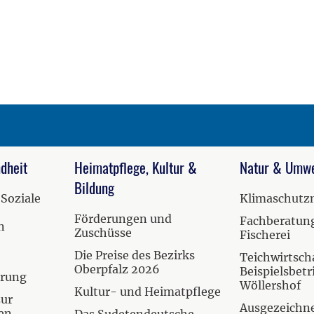
dheit
Heimatpflege, Kultur &
Natur & Umwe
Bildung
 Soziale
Klimaschut
Förderungen und
Fachberatung
n
Zuschüsse
Fischerei
Die Preise des Bezirks
Teichwirtscha
Oberpfalz 2026
Beispielsbetr
hrung
Wöllershof
Kultur- und Heimatpflege
zur
Ausgezeichn
en
Das Sudetendeutsche