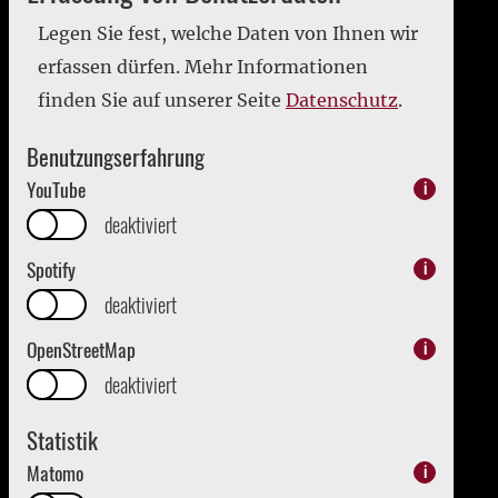
2020
Legen Sie fest, welche Daten von Ihnen wir
2021
erfassen dürfen. Mehr Informationen
2022
finden Sie auf unserer Seite
Datenschutz
.
2023
Benutzungserfahrung
2024
YouTube
i
2025
deaktiviert
2026
Spotify
i
deaktiviert
OpenStreetMap
i
Impressum
Datenschutz
deaktiviert
Erklärung zur Barrierefreiheit
Statistik
Bezirk Oberpfalz - English
Matomo
i
Kraj Horní Falc (Bezirk Oberpfalz)