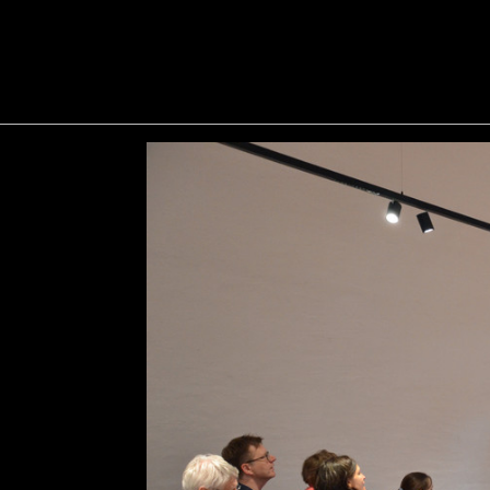
Zum
Inhalt
springen
Bezirk
Oberpfalz
Startseite
Pressemeldungen
Volksmusik und Volkstanz rund um die Uhr: Der Zwiefache lä
Volksmusik und Volkstanz ru
lässt Furth im Wald klingen 
Vorträge, Musikantenworkshops, Ta