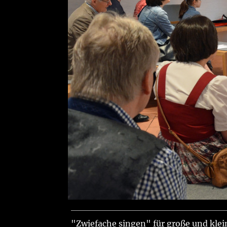
Zwiefachenexperimente
"Zwiefache singen" für große und kle