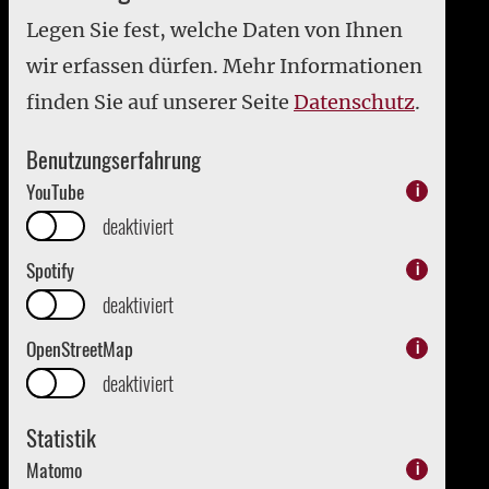
Bezirkswappen
Legen Sie fest, welche Daten von Ihnen
Hilfen für behin
Studium und Ausbildung
seelisch krank
wir erfassen dürfen. Mehr Informationen
eRechnung
Krisendienst Ob
finden Sie auf unserer Seite
Datenschutz
.
Inklusionspreis 
Bezirks Oberpfa
Benutzungserfahrung
Medizinische
YouTube
i
Einrichtungen d
Oberpfalz (med
deaktiviert
Kur, Wellness &
Spotify
i
Prävention
deaktiviert
Versorgung von
Menschen mit b
OpenStreetMap
i
herausfordernd
Verhaltensweis
deaktiviert
Statistik
Matomo
i