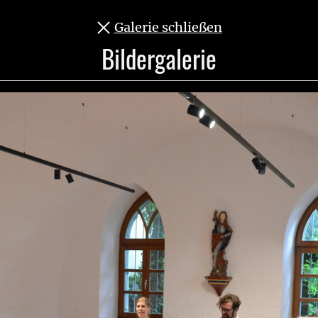
Leichte Sprache
Assistenz-So
Galerie schließen
Bildergalerie
Bezirk & Verwaltung
Soziales & Gesundheit
Heimatp
sst Furth im Wald klingen und beben
nd um die Uhr: Der Zwiefache
und beben
nzveranstaltungen und