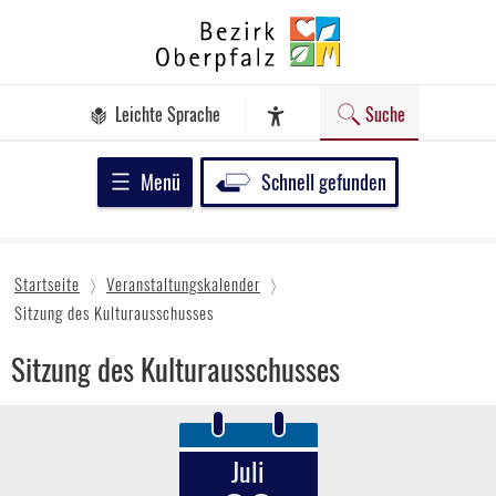
Zum
Bezirk
Inhalt
Oberpfalz
springen
Leichte Sprache
Suche
Assistenz-Software
Menü
Schnell gefunden
Startseite
Veranstaltungskalender
Sitzung des Kulturausschusses
Sitzung des Kulturausschusses
Juli