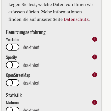
2020
Legen Sie fest, welche Daten von Ihnen wir
2021
erfassen dürfen. Mehr Informationen
2022
finden Sie auf unserer Seite
Datenschutz
.
2023
Benutzungserfahrung
2024
YouTube
i
2025
deaktiviert
2026
Spotify
i
deaktiviert
OpenStreetMap
i
Impressum
Datenschutz
deaktiviert
Erklärung zur Barrierefreiheit
Statistik
Bezirk Oberpfalz - English
Matomo
i
Kraj Horní Falc (Bezirk Oberpfalz)
deaktiviert