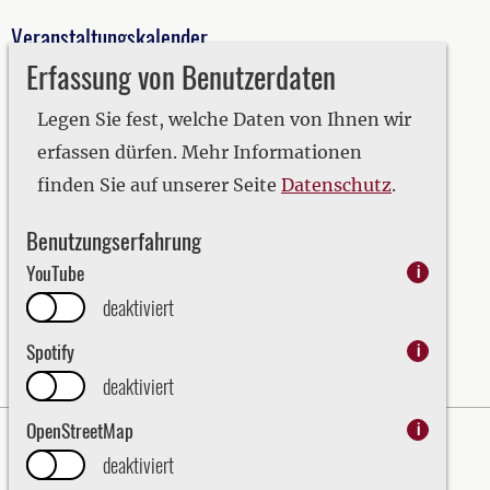
Veranstaltungskalender
Erfassung von Benutzerdaten
2019
2020
Legen Sie fest, welche Daten von Ihnen wir
2021
erfassen dürfen. Mehr Informationen
2022
finden Sie auf unserer Seite
Datenschutz
.
2023
Benutzungserfahrung
2024
YouTube
i
2025
deaktiviert
2026
Spotify
i
deaktiviert
OpenStreetMap
i
Impressum
Datenschutz
deaktiviert
Erklärung zur Barrierefreiheit