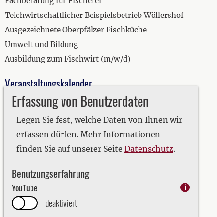
Fachberatung für Fischerei
Teichwirtschaftlicher Beispielsbetrieb Wöllershof
Ausgezeichnete Oberpfälzer Fischküche
Umwelt und Bildung
Ausbildung zum Fischwirt (m/w/d)
Veranstaltungskalender
Erfassung von Benutzerdaten
2019
2020
Legen Sie fest, welche Daten von Ihnen wir
2021
erfassen dürfen. Mehr Informationen
2022
finden Sie auf unserer Seite
Datenschutz
.
2023
Benutzungserfahrung
2024
YouTube
i
2025
deaktiviert
2026