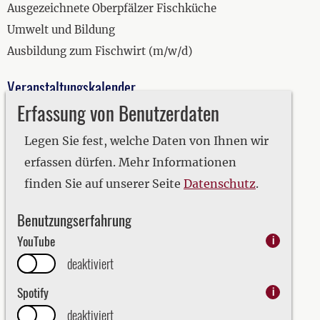
Ausgezeichnete Oberpfälzer Fischküche
Umwelt und Bildung
Ausbildung zum Fischwirt (m/w/d)
Veranstaltungskalender
Erfassung von Benutzerdaten
2019
2020
Legen Sie fest, welche Daten von Ihnen wir
2021
erfassen dürfen. Mehr Informationen
2022
finden Sie auf unserer Seite
Datenschutz
.
2023
Benutzungserfahrung
2024
YouTube
i
2025
deaktiviert
2026
Spotify
i
deaktiviert