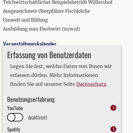
Teichwirtschaftlicher Beispielsbetrieb Wöllershof
Ausgezeichnete Oberpfälzer Fischküche
Umwelt und Bildung
Ausbildung zum Fischwirt (m/w/d)
Veranstaltungskalender
Erfassung von Benutzerdaten
2019
2020
Legen Sie fest, welche Daten von Ihnen wir
2021
erfassen dürfen. Mehr Informationen
2022
finden Sie auf unserer Seite
Datenschutz
.
2023
Benutzungserfahrung
2024
YouTube
i
2025
deaktiviert
2026
Spotify
i