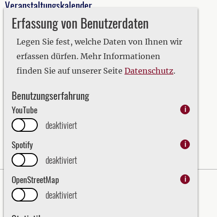
Veranstaltungskalender
Erfassung von Benutzerdaten
2019
2020
Legen Sie fest, welche Daten von Ihnen wir
2021
erfassen dürfen. Mehr Informationen
2022
finden Sie auf unserer Seite
Datenschutz
.
2023
Benutzungserfahrung
2024
YouTube
i
2025
deaktiviert
2026
Spotify
i
deaktiviert
OpenStreetMap
i
Impressum
Datenschutz
deaktiviert
Erklärung zur Barrierefreiheit