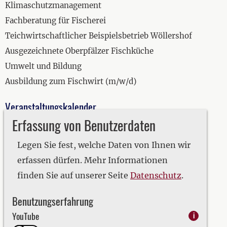
Klimaschutzmanagement
Fachberatung für Fischerei
Teichwirtschaftlicher Beispielsbetrieb Wöllershof
Ausgezeichnete Oberpfälzer Fischküche
Umwelt und Bildung
Ausbildung zum Fischwirt (m/w/d)
Veranstaltungskalender
Erfassung von Benutzerdaten
2019
2020
Legen Sie fest, welche Daten von Ihnen wir
2021
erfassen dürfen. Mehr Informationen
2022
finden Sie auf unserer Seite
Datenschutz
.
2023
Benutzungserfahrung
2024
YouTube
i
2025