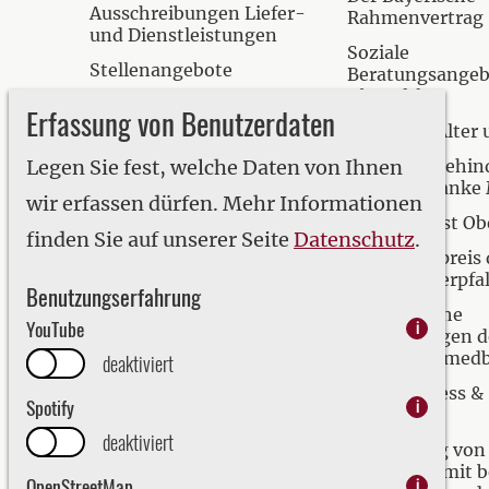
Ausschreibungen Liefer-
Rahmenvertrag
und Dienstleistungen
Soziale
Stellenangebote
Beratungsangebo
Oberpfalz
Informationsmaterial
Erfassung von Benutzerdaten
Hilfen bei Alter
Bezirkswappen
Legen Sie fest, welche Daten von Ihnen
Hilfen für behin
Studium und Ausbildung
seelisch krank
wir erfassen dürfen. Mehr Informationen
eRechnung
Krisendienst Ob
finden Sie auf unserer Seite
Datenschutz
.
Inklusionspreis 
Bezirks Oberpfa
Benutzungserfahrung
Medizinische
YouTube
i
Einrichtungen d
Oberpfalz (med
deaktiviert
Kur, Wellness &
Spotify
i
Prävention
deaktiviert
Versorgung von
Menschen mit b
OpenStreetMap
i