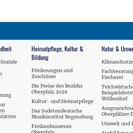
dheit
Heimatpflege, Kultur &
Natur & Umwe
Bildung
 Soziale
Klimaschut
Förderungen und
Fachberatung
n
Zuschüsse
Fischerei
Die Preise des Bezirks
Teichwirtscha
Oberpfalz 2026
Beispielsbetr
hrung
Wöllershof
Kultur- und Heimatpflege
zur
Ausgezeichn
en
Das Sudetendeutsche
Oberpfälzer 
stätten
Musikinstitut Regensburg
Umwelt und 
Freilandmuseum
Oberpfalz