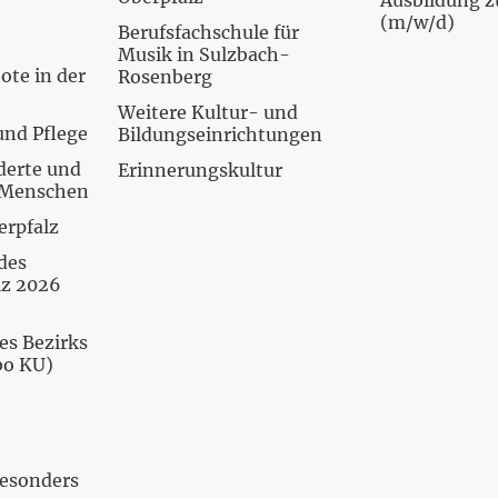
Ausbildung z
(m/w/d)
Berufsfachschule für
Musik in Sulzbach-
te in der
Rosenberg
Weitere Kultur- und
 und Pflege
Bildungseinrichtungen
derte und
Erinnerungskultur
e Menschen
erpfalz
des
lz 2026
es Bezirks
bo KU)
esonders