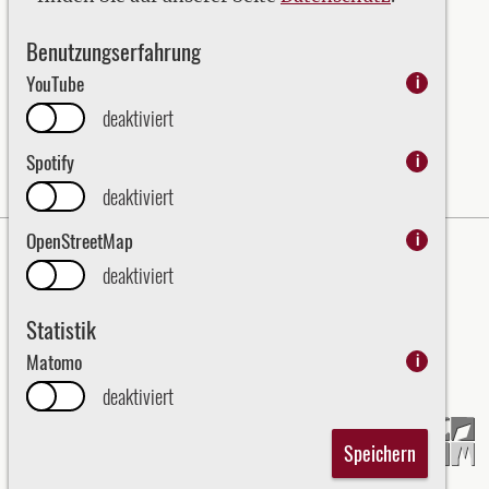
2023
Benutzungserfahrung
2024
YouTube
i
2025
deaktiviert
2026
Spotify
i
deaktiviert
OpenStreetMap
i
Impressum
Datenschutz
deaktiviert
Erklärung zur Barrierefreiheit
Statistik
Bezirk Oberpfalz - English
Matomo
i
Kraj Horní Falc (Bezirk Oberpfalz)
deaktiviert
Speichern