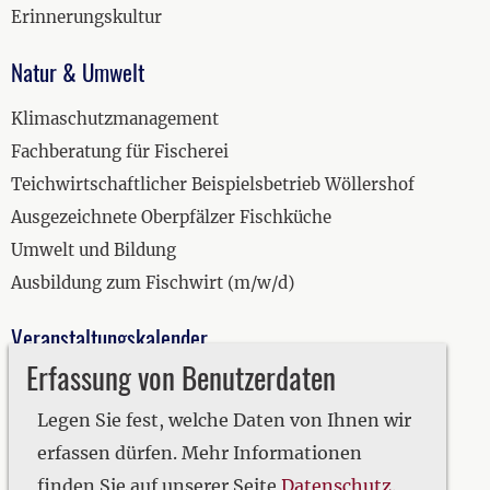
Erinnerungskultur
Natur & Umwelt
Klimaschutzmanagement
Fachberatung für Fischerei
Teichwirtschaftlicher Beispielsbetrieb Wöllershof
Ausgezeichnete Oberpfälzer Fischküche
Umwelt und Bildung
Ausbildung zum Fischwirt (m/w/d)
Veranstaltungskalender
Erfassung von Benutzerdaten
2019
2020
Legen Sie fest, welche Daten von Ihnen wir
2021
erfassen dürfen. Mehr Informationen
2022
finden Sie auf unserer Seite
Datenschutz
.