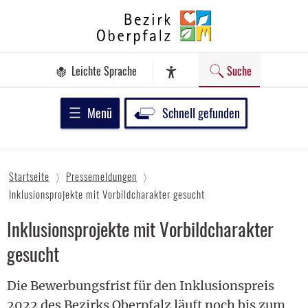
Zum
Bezirk
Inhalt
Oberpfalz
springen
Leichte Sprache
Suche
Assistenz-Software
Menü
Schnell gefunden
Startseite
Pressemeldungen
Inklusionsprojekte mit Vorbildcharakter gesucht
Inklusionsprojekte mit Vorbildcharakter
gesucht
Die Bewerbungsfrist für den Inklusionspreis
2022 des Bezirks Oberpfalz läuft noch bis zum