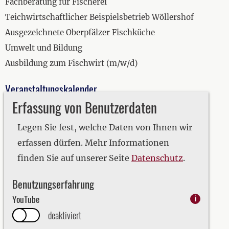
Fachberatung für Fischerei
Teichwirtschaftlicher Beispielsbetrieb Wöllershof
Ausgezeichnete Oberpfälzer Fischküche
Umwelt und Bildung
Ausbildung zum Fischwirt (m/w/d)
Veranstaltungskalender
Erfassung von Benutzerdaten
2019
2020
Legen Sie fest, welche Daten von Ihnen wir
2021
erfassen dürfen. Mehr Informationen
2022
finden Sie auf unserer Seite
Datenschutz
.
2023
Benutzungserfahrung
2024
YouTube
i
2025
deaktiviert
2026