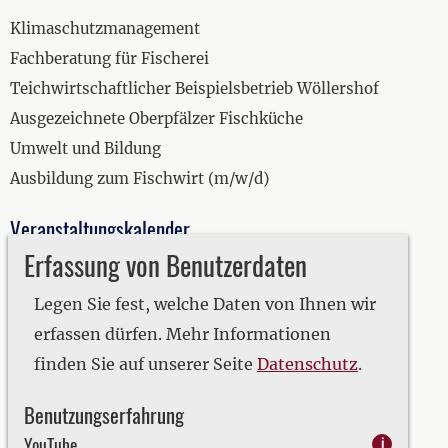
Klimaschutzmanagement
Fachberatung für Fischerei
Teichwirtschaftlicher Beispielsbetrieb Wöllershof
Ausgezeichnete Oberpfälzer Fischküche
Umwelt und Bildung
Ausbildung zum Fischwirt (m/w/d)
Veranstaltungskalender
Erfassung von Benutzerdaten
2019
2020
Legen Sie fest, welche Daten von Ihnen wir
2021
erfassen dürfen. Mehr Informationen
2022
finden Sie auf unserer Seite
Datenschutz
.
2023
Benutzungserfahrung
2024
YouTube
i