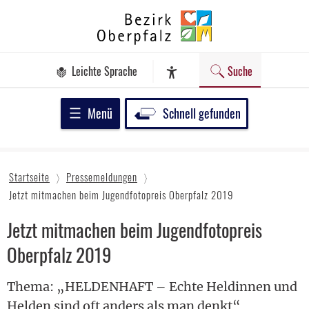
Zum
Bezirk
Inhalt
Oberpfalz
springen
Leichte Sprache
Suche
Assistenz-Software
Menü
Schnell gefunden
Startseite
Pressemeldungen
Jetzt mitmachen beim Jugendfotopreis Oberpfalz 2019
Jetzt mitmachen beim Jugendfotopreis
Oberpfalz 2019
Thema: „HELDENHAFT – Echte Heldinnen und
Helden sind oft anders als man denkt“