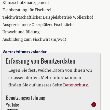
Klimaschutzmanagement
Fachberatung für Fischerei
Teichwirtschaftlicher Beispielsbetrieb Wöllershof
Ausgezeichnete Oberpfälzer Fischküche
Umwelt und Bildung
Ausbildung zum Fischwirt (m/w/d)
Veranstaltungskalender
Erfassung von Benutzerdaten
2019
2020
Legen Sie fest, welche Daten von Ihnen wir
2021
erfassen dürfen. Mehr Informationen
2022
finden Sie auf unserer Seite
Datenschutz
.
2023
Benutzungserfahrung
2024
YouTube
i
2025