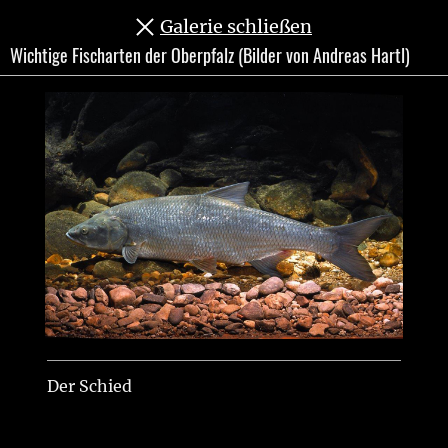
Zum
Bezirk
Galerie schließen
Inhalt
Oberpfalz
Wichtige Fischarten der Oberpfalz (Bilder von Andreas Hartl)
springen
Leichte Sprache
Suche
Assistenz-Software
Menü
Schnell gefunden
Startseite
Natur & Umwelt
Teichwirtschaftlicher Beispielsbetrieb Wöllershof
Fischarten
Fischarten
Der Schied