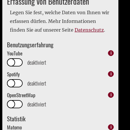
Erfassung von Benutzerdaten
2019
2020
Legen Sie fest, welche Daten von Ihnen wir
2021
erfassen dürfen. Mehr Informationen
2022
finden Sie auf unserer Seite
Datenschutz
.
2023
Benutzungserfahrung
2024
YouTube
i
2025
deaktiviert
2026
Spotify
i
deaktiviert
OpenStreetMap
i
Impressum
Datenschutz
deaktiviert
Erklärung zur Barrierefreiheit
Statistik
Bezirk Oberpfalz - English
Matomo
i
Kraj Horní Falc (Bezirk Oberpfalz)