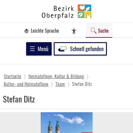
Zum
Bezirk
Inhalt
Oberpfalz
springen
Leichte Sprache
Suche
Assistenz-Software
Menü
Schnell gefunden
Startseite
Heimatpflege, Kultur & Bildung
Kultur- und Heimatpflege
Team
Stefan Ditz
Stefan Ditz