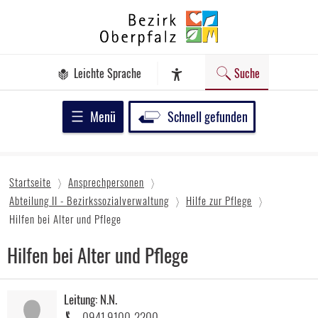
Zum
Bezirk
Inhalt
Oberpfalz
springen
Leichte Sprache
Suche
Assistenz-Software
Menü
Schnell gefunden
Startseite
Ansprechpersonen
Abteilung II - Bezirkssozialverwaltung
Hilfe zur Pflege
Hilfen bei Alter und Pflege
Hilfen bei Alter und Pflege
Leitung: N.N.
Telefonnummer:
0941 9100-2200