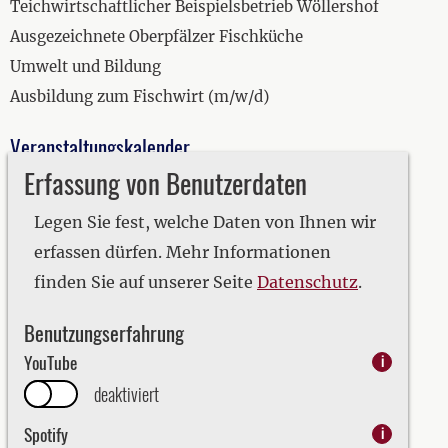
Teichwirtschaftlicher Beispielsbetrieb Wöllershof
Ausgezeichnete Oberpfälzer Fischküche
Umwelt und Bildung
Ausbildung zum Fischwirt (m/w/d)
Veranstaltungskalender
Erfassung von Benutzerdaten
2019
2020
Legen Sie fest, welche Daten von Ihnen wir
2021
erfassen dürfen. Mehr Informationen
2022
finden Sie auf unserer Seite
Datenschutz
.
2023
Benutzungserfahrung
2024
YouTube
i
2025
deaktiviert
2026
Spotify
i