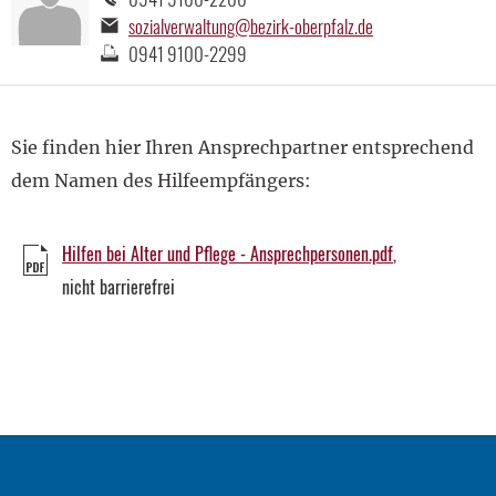
E-
sozialverwaltung@bezirk-oberpfalz.de
Mail-
Faxnummer:
0941 9100-2299
Adresse:
Sie finden hier Ihren Ansprechpartner entsprechend
dem Namen des Hilfeempfängers:
Hilfen bei Alter und Pflege - Ansprechpersonen.pdf
,
Hilfen
nicht barrierefrei
bei
Alter
und
Pflege
-
Ansprechperso