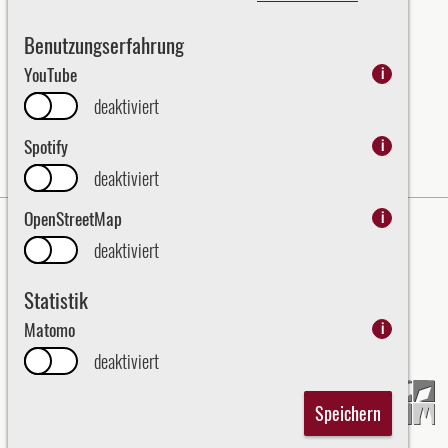
2023
Benutzungserfahrung
2024
YouTube
i
2025
deaktiviert
2026
Spotify
i
deaktiviert
OpenStreetMap
i
Impressum
Datenschutz
deaktiviert
Erklärung zur Barrierefreiheit
Statistik
Bezirk Oberpfalz - English
Matomo
i
Kraj Horní Falc (Bezirk Oberpfalz)
deaktiviert
Speichern