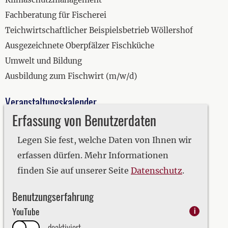
Fachberatung für Fischerei
Teichwirtschaftlicher Beispielsbetrieb Wöllershof
Ausgezeichnete Oberpfälzer Fischküche
Umwelt und Bildung
Ausbildung zum Fischwirt (m/w/d)
Veranstaltungskalender
Erfassung von Benutzerdaten
2019
2020
Legen Sie fest, welche Daten von Ihnen wir
2021
erfassen dürfen. Mehr Informationen
2022
finden Sie auf unserer Seite
Datenschutz
.
2023
Benutzungserfahrung
2024
YouTube
i
2025
deaktiviert